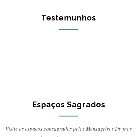
que também se dispõe a ser portador dessa paz para
os que necessitam.
Testemunhos
Peregrino é aquele que caminha em direção a Deus e,
em cada passo, esvazia o seu coração um pouco mais,
para que, ao estar diante de Deus, encontre um espaço
em seu interior para que o Pai deposite ali os dons e as
dádivas que o peregrino deve levar ao mundo.
Sejam peregrinos neste tempo, portadores e
semeadores da nova vida. Busquem nas Fontes dos
Centros Marianos as graças que o mundo necessita e
distribuam essas graças em seu caminhar.
Espaços Sagrados
Hoje abençoo a Casa do Peregrino e a consagro, para
que aqui aprendam a ser peregrinos.
Visite os espaços consagrados pelos Mensageiros Divinos
Que os que chegarem a este lugar recebam de Deus