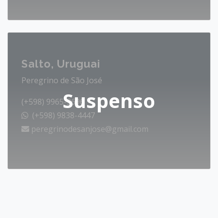
Salto, Uruguai
Peregrino de São José
Suspenso
(+598) 9965-3696
(+598) 9838-4447
peregrinodesanjose@gmail.com