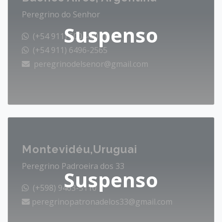
Peregrino do Senhor
Suspenso
(+54 911) 6004-0011
(+54 911) 6496-2565
peregrinodelsenor@gmail.com
Montevidéu,Uruguai
Peregrino Padroeira dos 33
Suspenso
(+598) 9463-5110
peregrinopatronadelos33@gmail.com