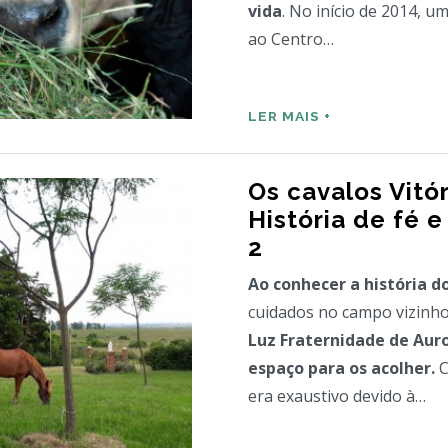
coração pela sua mensag
vida
. No início de 2014, u
ao Centro…
LER MAIS +
Os cavalos Vitór
História de fé e
2
Ao conhecer a história d
cuidados no campo vizinh
Luz Fraternidade de Aur
espaço para os acolher.
C
era exaustivo devido à…