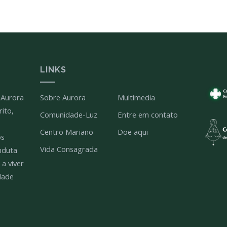
LINKS
 Aurora
Sobre Aurora
Multimedia
ito,
Comunidade-Luz
Entre em contato
Centro Mariano
Doe aqui
os
Vida Consagrada
nduta
 a viver
dade