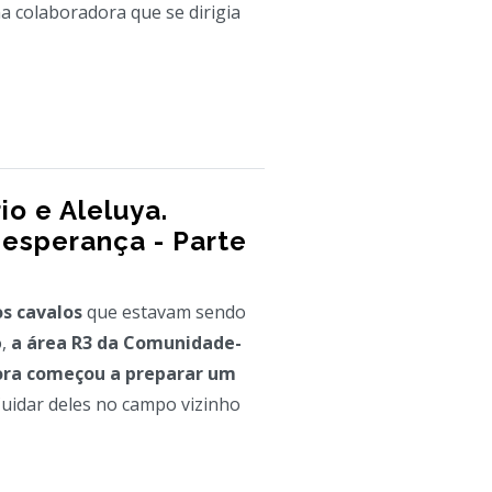
em de fortaleza e de amor à
ma colaboradora que se dirigia
io e Aleluya.
 esperança - Parte
os cavalos
que estavam sendo
o,
a área R3 da Comunidade-
ora começou a preparar um
uidar deles no campo vizinho