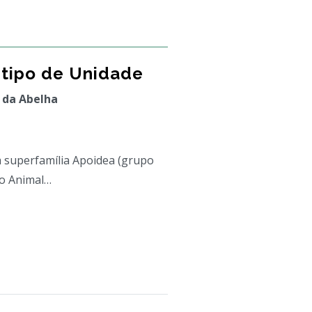
étipo de Unidade
 da Abelha
à superfamília Apoidea (grupo
no Animal…