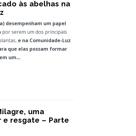
cado às abelhas na
z
ra
) desempenham um papel
a
por serem um dos principais
plantas,
e na Comunidade-Luz
ara que elas possam formar
e em um…
Milagre, uma
r e resgate – Parte