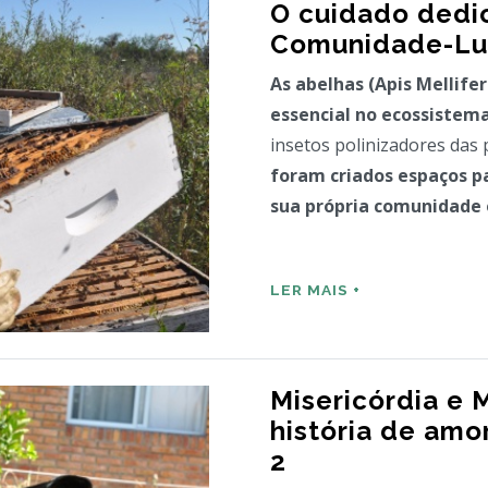
O cuidado dedi
Comunidade-Lu
As abelhas (
Apis Mellife
essencial no ecossistem
insetos polinizadores das 
foram criados espaços p
sua própria comunidad
LER MAIS +
Misericórdia e 
história de amo
2