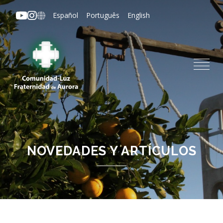
Pasar
Español
Português
English
al
contenido
principal
NOVEDADES Y ARTÍCULOS