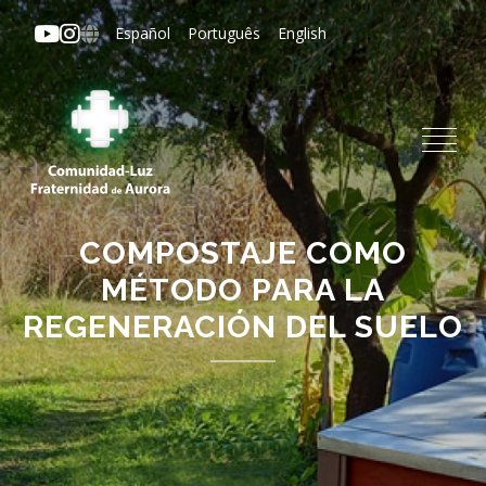
Pasar
Español
Português
English
al
contenido
principal
COMPOSTAJE COMO
MÉTODO PARA LA
REGENERACIÓN DEL SUELO