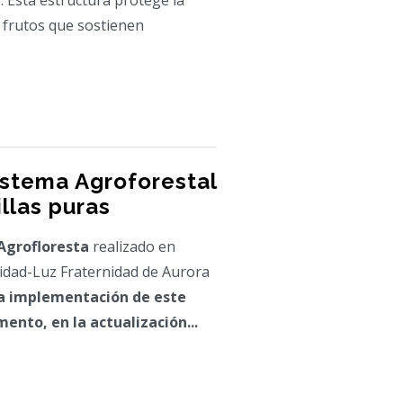
 Esta estructura protege la
y frutos que sostienen
istema Agroforestal
llas puras
Agrofloresta
realizado en
idad-Luz Fraternidad de Aurora
a implementación de este
nto, en la actualización...