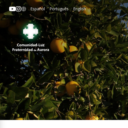
Español
Português
English
Aurora
ipal