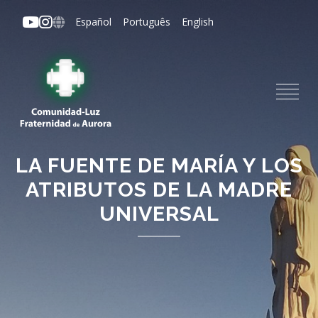
Pasar
Español
Português
English
al
contenido
principal
LA FUENTE DE MARÍA Y LOS
ATRIBUTOS DE LA MADRE
UNIVERSAL