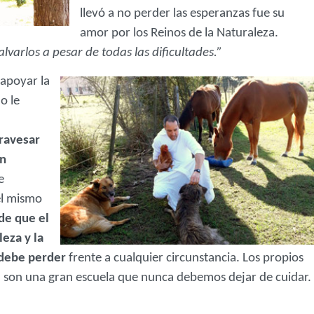
llevó a no perder las esperanzas fue su
amor por los Reinos de la Naturaleza.
lvarlos a pesar de todas las dificultades.”
 apoyar la
o le
ravesar
en
e
el mismo
de que el
eza y la
 debe perder
frente a cualquier circunstancia. Los propios
r, son una gran escuela que nunca debemos dejar de cuidar.