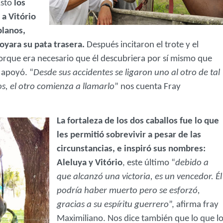
Esto
los
a Vitório
planos,
oyara su pata trasera.
Después incitaron el trote y el
orque era necesario que él descubriera por sí mismo que
 apoyó. “
Desde sus accidentes se ligaron uno al otro de tal
s, el otro comienza a llamarlo
” nos cuenta Fray
La fortaleza de los dos caballos fue lo que
les permitió sobrevivir a pesar de las
circunstancias, e inspiró sus nombres:
Aleluya y Vitório
, este último “
debido a
que alcanzó una victoria, es un vencedor. Él
podría haber muerto pero se esforzó,
gracias a su espíritu guerrero
”, afirma fray
Maximiliano. Nos dice también que lo que l