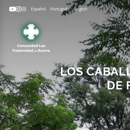
Español
Português
English
Aurora
ipal
LOS CABALL
DE 